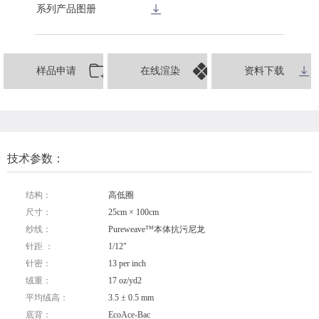
系列产品图册
样品申请
在线渲染
资料下载
技术参数：
结构：
高低圈
尺寸：
25cm × 100cm
纱线：
Pureweave™本体抗污尼龙
针距 ：
1/12"
针密：
13 per inch
绒重：
17 oz/yd2
平均绒高：
3.5 ± 0.5 mm
底背：
EcoAce-Bac