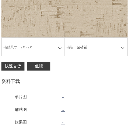
铺贴尺寸：
2M×2M
铺装：
竖砖铺
快速交货
低碳
资料下载
单片图
铺贴图
效果图