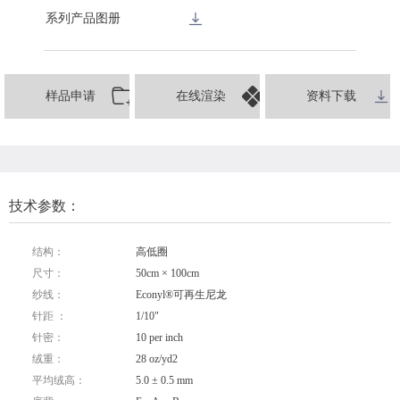
系列产品图册
样品申请
在线渲染
资料下载
技术参数：
结构：
高低圈
尺寸：
50cm × 100cm
纱线：
Econyl®可再生尼龙
针距 ：
1/10"
针密：
10 per inch
绒重：
28 oz/yd2
平均绒高：
5.0 ± 0.5 mm